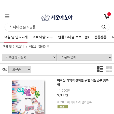
0
색칠 및 인지교재
치매예방 교구
만들기(미술 프로그램)
운동용품
색칠 및 인지교재
어르신 컬러링북
정렬
어르신 기억력 강화를 위한 색칠공부 옛추
억
11,000원
9,900
원
지오마노아 자체제작 컬러링북!